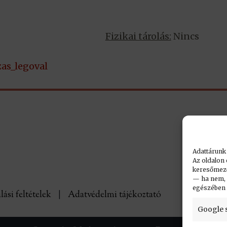
Fizikai tárolás:
Nincs
zas_legoval
Adattárunk
Az oldalon 
keresőmező.
— ha nem, n
egészében
lási feltételek
|
Adatvédelmi tájékoztató
Google 