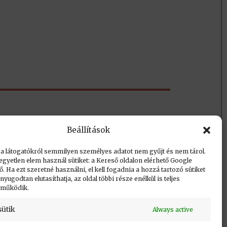
Beállítások
 a látogatókról semmilyen személyes adatot nem gyűjt és nem tárol.
egyetlen elem használ sütiket: a Kereső oldalon elérhető Google
 Ha ezt szeretné használni, el kell fogadnia a hozzá tartozó sütiket
yugodtan elutasíthatja, az oldal többi része enélkül is teljes
 működik.
Vissza a lap tetejére
sütik
Always active