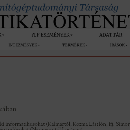
K
iTF ESEMÉNYEK
ADATTÁR
INTÉZMÉNYEK
TERMÉKEK
ÍRÁSOK
ikában
ki informatikusokat (Kalmártól, Kozma Lászlón, ifj. Simo