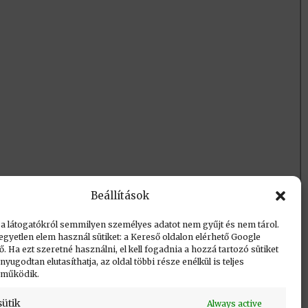
Beállítások
 a látogatókról semmilyen személyes adatot nem gyűjt és nem tárol.
egyetlen elem használ sütiket: a Kereső oldalon elérhető Google
 Ha ezt szeretné használni, el kell fogadnia a hozzá tartozó sütiket
yugodtan elutasíthatja, az oldal többi része enélkül is teljes
 működik.
sütik
Always active