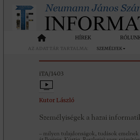
HÍREK
RÓLUN
SZEMÉLYEK
iTA/1403
Kutor László
Személyiségek a hazai informat
– milyen tulajdonságok, tudások emelnek 