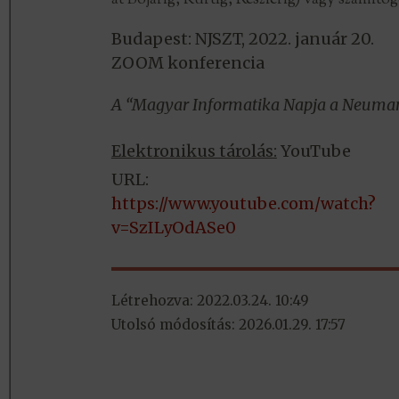
át Bojárig, Kürtig, Reszlerig) vagy számí
Budapest: NJSZT, 2022. január 20.
ZOOM konferencia
A “Magyar Informatika Napja a Neumann
Elektronikus tárolás:
YouTube
URL:
https://www.youtube.com/watch?
v=SzILyOdASe0
Létrehozva: 2022.03.24. 10:49
Utolsó módosítás: 2026.01.29. 17:57