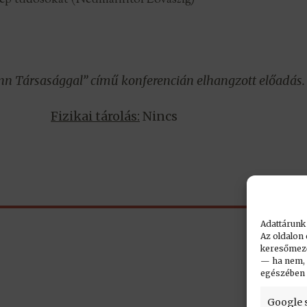
tógép tudósokat (Neumanntól Lovászig)
 Társasággal” című konferencián elhangzott előadás.
Fizikai tárolás:
Nincs
Adattárunk
Az oldalon 
keresőmező.
— ha nem, n
egészében
Google 