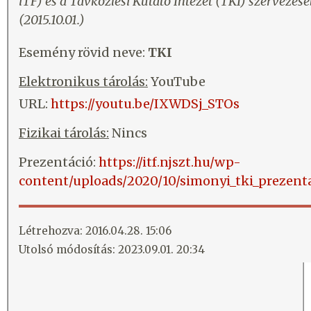
iTF) és a Távközlési Kutató Intézet (TKI) szervezés
(2015.10.01.)
Esemény rövid neve:
TKI
Elektronikus tárolás:
YouTube
URL:
https://youtu.be/IXWDSj_STOs
Fizikai tárolás:
Nincs
Prezentáció:
https://itf.njszt.hu/wp-
content/uploads/2020/10/simonyi_tki_prezenta
Létrehozva: 2016.04.28. 15:06
Utolsó módosítás: 2023.09.01. 20:34