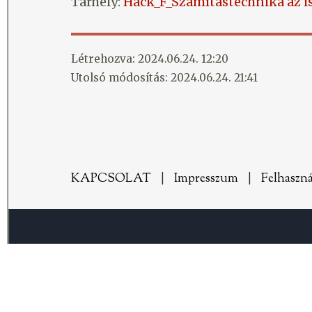
Tárhely:
Hack_F_Számítástechnika az 
Létrehozva: 2024.06.24. 12:20
Utolsó módosítás: 2024.06.24. 21:41
KAPCSOLAT
|
Impresszum
|
Felhaszná