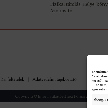
Fizikai tárolás:
Helye: köny
Azonosító:
Adattárunk
Az oldalon 
lási feltételek
|
Adatvédelmi tájékoztató
keresőmező.
— ha nem, n
egészében
Copyright © Informatikatörténeti Fórum 2017
Google 