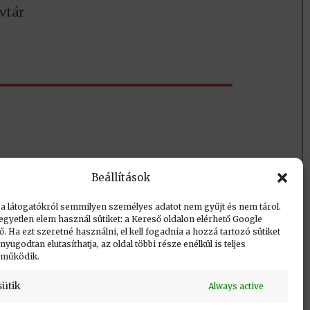
vtár
Beállítások
 a látogatókról semmilyen személyes adatot nem gyűjt és nem tárol.
egyetlen elem használ sütiket: a Kereső oldalon elérhető Google
Vissza a lap tetejére
 Ha ezt szeretné használni, el kell fogadnia a hozzá tartozó sütiket
yugodtan elutasíthatja, az oldal többi része enélkül is teljes
 működik.
sütik
Always active