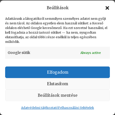
Beállítások
Létrehozva: 2017.09.18. 10:37
Utolsó módosítás: 2023.09.01. 20:39
Adattárunk a látogatókról semmilyen személyes adatot nem gyűjt
és nem tárol. Az oldalon egyetlen elem használ sütiket: a Kereső
oldalon elérhető Google keresőmező. Ha ezt szeretné használni, el
kell fogadnia a hozzá tartozó sütiket — ha nem, nyugodtan
elutasíthatja, az oldal többi része enélkül is teljes egészében
működik.
KAPCSOLAT
|
Impresszum
|
Felhasználási
Google sütik
Always active
feltételek
|
Adatvédelmi tájékoztató
Vissza a lap tetejére
Elfogadom
Elutasítom
Copyright © Informatikatörténeti Fórum 2017
Beállítások mentése
Adatvédelmi tájékoztató
Felhasználási feltételek