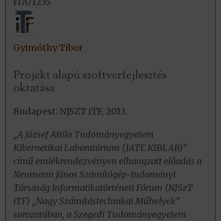
iTA/1235
Gyimóthy Tibor
Projekt alapú szoftverfejlesztés
oktatása
Budapest: NJSZT iTF, 2013.
„A József Attila Tudományegyetem
Kibernetikai Laboratórium (JATE KIBLAB)”
című emlékrendezvényen elhangzott előadás a
Neumann János Számítógép-tudományi
Társaság Informatikatörténeti Fórum (NJSzT
iTF) „Nagy Számítástechnikai Műhelyek”
sorozatában, a Szegedi Tudományegyetem