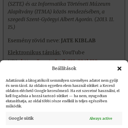
(SZTE) és az Informatika Történeti Múzeum
Alapítvány (ITMA) közös rendezésében, a
szegedi Szent-Györgyi Albert Agorán. (2013. 11.
15.)
Esemény rövid neve:
JATE KIBLAB
Elektronikus tárolás:
YouTube
URL:
https://youtu.be/hGHc334bHOs
Beállítások
Fizikai tárolás:
Nincs
Adattárunk a látogatókról semmilyen személyes adatot nem gyűjt
és nem tárol. Az oldalon egyetlen elem használ sütiket: a Kereső
oldalon elérhető Google keresőmező. Ha ezt szeretné használni, el
Létrehozva: 2021.01.13. 10:56
kell fogadnia a hozzá tartozó sütiket — ha nem, nyugodtan
elutasíthatja, az oldal többi része enélkül is teljes egészében
Utolsó módosítás: 2023.09.01. 20:45
működik.
Google sütik
Always active