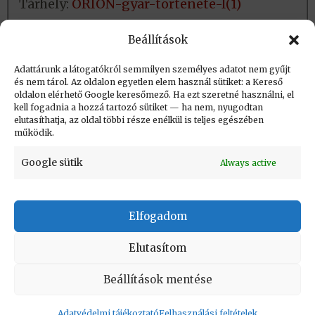
Tárhely:
ORION-gyar-tortenete-I(1)
Fizikai tárolás:
Helye: könyvtár
Beállítások
Azonosító:
Adattárunk a látogatókról semmilyen személyes adatot nem gyűjt
és nem tárol. Az oldalon egyetlen elem használ sütiket: a Kereső
oldalon elérhető Google keresőmező. Ha ezt szeretné használni, el
Létrehozva: 2024.02.02. 11:02
kell fogadnia a hozzá tartozó sütiket — ha nem, nyugodtan
elutasíthatja, az oldal többi része enélkül is teljes egészében
Utolsó módosítás: 2026.05.19. 11:07
működik.
Google sütik
Always active
Elfogadom
KAPCSOLAT
|
Impresszum
|
Felhasználási
feltételek
|
Adatvédelmi tájékoztató
Elutasítom
Vissza a lap tetejére
Beállítások mentése
Adatvédelmi tájékoztató
Felhasználási feltételek