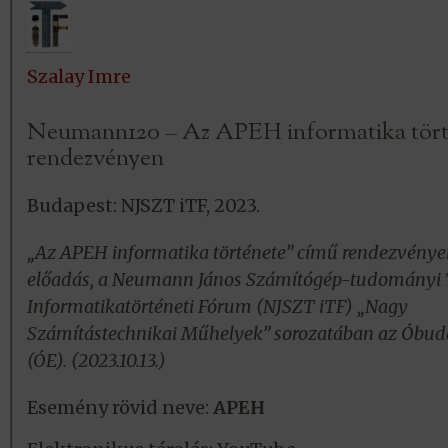
Szalay Imre
Neumann120 – Az APEH informatika tört
rendezvényen
Budapest: NJSZT iTF, 2023.
„Az APEH informatika története” című rendezvénye
előadás, a Neumann János Számítógép-tudományi 
Informatikatörténeti Fórum (NJSZT iTF) „Nagy
Számítástechnikai Műhelyek” sorozatában az Óbu
(ÓE). (2023.10.13.)
Esemény rövid neve:
APEH