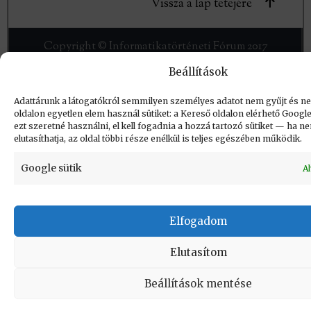
Vissza a lap tetejére
Copyright © Informatikatörténeti Fórum 2017
Beállítások
Adattárunk a látogatókról semmilyen személyes adatot nem gyűjt és ne
oldalon egyetlen elem használ sütiket: a Kereső oldalon elérhető Goog
ezt szeretné használni, el kell fogadnia a hozzá tartozó sütiket — ha 
elutasíthatja, az oldal többi része enélkül is teljes egészében működik.
Google sütik
A
Elfogadom
Elutasítom
Beállítások mentése