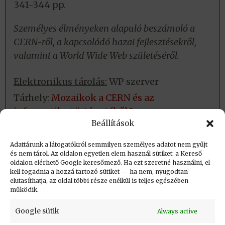
341-344 pp.
Személyes élményeken alapuló beszámoló a
CERN-ről, a kapcsolódó hazai fejlesztésekről,
valamint a World Wide Web születéséről.
Elektronikus tárolás:
WP szerver
Tárhely:
Mozaikok a CERN és az
informatika történetéből I.
Beállítások
Fizikai tárolás:
Nincs
Adattárunk a látogatókról semmilyen személyes adatot nem gyűjt
és nem tárol. Az oldalon egyetlen elem használ sütiket: a Kereső
oldalon elérhető Google keresőmező. Ha ezt szeretné használni, el
Létrehozva: 2021.02.16. 08:09
kell fogadnia a hozzá tartozó sütiket — ha nem, nyugodtan
elutasíthatja, az oldal többi része enélkül is teljes egészében
Utolsó módosítás: 2023.09.01. 20:45
működik.
Google sütik
Always active