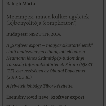
Balogh Márta
Metrimpex, mint a külker ügyletek
(le)bonyolítója (complicator?)
Budapest: NJSZT iTF, 2019.
A „Szoftver export – magyar sikertörténetek”
című rendezvényen elhangzott előadás a
Neumann János Számítógép-tudományi
Társaság Informatikatörténeti Fórum (NJSZT
iTF) szervezésében az Óbudai Egyetemen
(2019. 05. 16.)
A felvételt Jobbágy Tibor készítette.
Esemény rövid neve:
Szoftver export