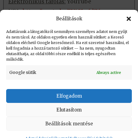
Elektronikus tárolás:
YouTube
URL:
https://youtu.be/5V49LpfdZ6w
Beállítások
Fizikai tárolás:
Nincs
Adattárunk a látogatókról semmilyen személyes adatot nem gyűjt
és nem tárol. Az oldalon egyetlen elem használ sütiket: a Kereső
oldalon elérhető Google keresőmező. Ha ezt szeretné használni, el
Létrehozva: 2019.06.04. 12:54
kell fogadnia a hozzá tartozó sütiket — ha nem, nyugodtan
elutasíthatja, az oldal többi része enélkül is teljes egészében
Utolsó módosítás: 2023.09.01. 20:44
működik.
Google sütik
Always active
Elfogadom
KAPCSOLAT
|
Impresszum
|
Felhasználási
feltételek
|
Adatvédelmi tájékoztató
Elutasítom
Vissza a lap tetejére
Beállítások mentése