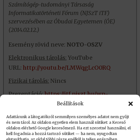
Számítógép-tudományi Társaság
Informatikatörténeti Fórum (NJSzT iTF)
szervezésében az Óbudai Egyetemen (ÓE)
(2014.02.12.)
Esemény rövid neve:
NOTO-OSZV
Elektronikus tárolás:
YouTube
URL:
http://youtu.be/LMWqgLcO0RQ
Fizikai tárolás:
Nincs
Prezentáció:
https://itf.njszt.hu/wp-
content/uploads/2022/02/oszv-
Beállítások
40_angyal_zoltan_20140212.pdf
Adattárunk a látogatókról semmilyen személyes adatot nem gyűjt
és nem tárol. Az oldalon egyetlen elem használ sütiket: a Kereső
oldalon elérhető Google keresőmező. Ha ezt szeretné használni, el
Létrehozva: 2016.06.17. 11:34
kell fogadnia a hozzá tartozó sütiket — ha nem, nyugodtan
elutasíthatja, az oldal többi része enélkül is teljes egészében