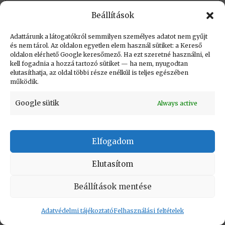
Beállítások
Létrehozva: 2019.04.03. 21:38
Utolsó módosítás: 2023.09.01. 20:44
Adattárunk a látogatókról semmilyen személyes adatot nem gyűjt
és nem tárol. Az oldalon egyetlen elem használ sütiket: a Kereső
oldalon elérhető Google keresőmező. Ha ezt szeretné használni, el
kell fogadnia a hozzá tartozó sütiket — ha nem, nyugodtan
elutasíthatja, az oldal többi része enélkül is teljes egészében
működik.
KAPCSOLAT
|
Impresszum
|
Felhasználási
Google sütik
Always active
feltételek
|
Adatvédelmi tájékoztató
Vissza a lap tetejére
Elfogadom
Elutasítom
Copyright © Informatikatörténeti Fórum 2017
Beállítások mentése
Adatvédelmi tájékoztató
Felhasználási feltételek