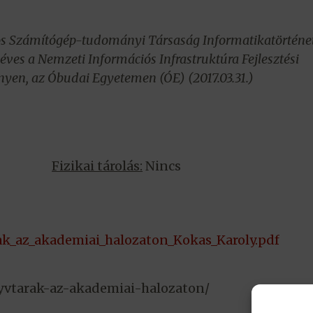
s Számítógép-tudományi Társaság Informatikatörténet
ves a Nemzeti Információs Infrastruktúra Fejlesztési
yen, az Óbudai Egyetemen (ÓE) (2017.03.31.)
Fizikai tárolás:
Nincs
k_az_akademiai_halozaton_Kokas_Karoly.pdf
nyvtarak-az-akademiai-halozaton/