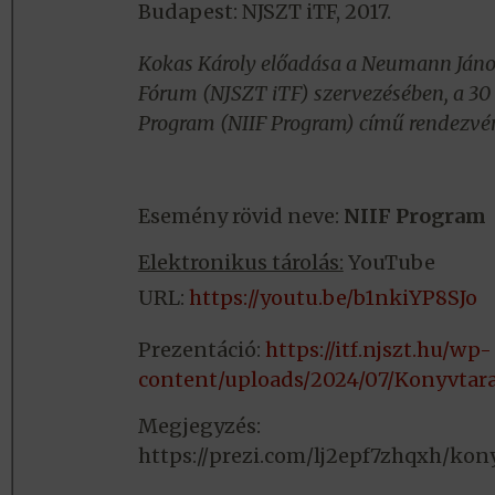
Budapest: NJSZT iTF, 2017.
Kokas Károly előadása a Neumann Jáno
Fórum (NJSZT iTF) szervezésében, a 30 é
Program (NIIF Program) című rendezvén
Esemény rövid neve:
NIIF Program
Elektronikus tárolás:
YouTube
URL:
https://youtu.be/b1nkiYP8SJo
Prezentáció:
https://itf.njszt.hu/wp-
content/uploads/2024/07/Konyvtara
Megjegyzés:
https://prezi.com/lj2epf7zhqxh/ko