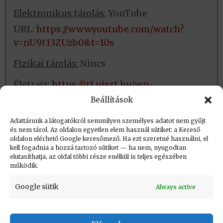
Elektronikus tárolás:
YouTube
URL:
https://www.youtube.com/watch?
v=nU9t13ZUzb0&t=10s
Fizikai tárolás:
Nincs
Életrajz:
https://itf.njszt.hu/wp-
content/uploads/Kiefer-Ferenc-eletrajz-
Beállítások
2018.pdf
Adattárunk a látogatókról semmilyen személyes adatot nem gyűjt
és nem tárol. Az oldalon egyetlen elem használ sütiket: a Kereső
oldalon elérhető Google keresőmező. Ha ezt szeretné használni, el
Létrehozva: 2018.11.28. 10:12
kell fogadnia a hozzá tartozó sütiket — ha nem, nyugodtan
elutasíthatja, az oldal többi része enélkül is teljes egészében
Utolsó módosítás: 2023.09.01. 20:43
működik.
Google sütik
Always active