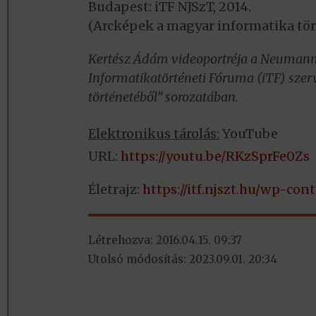
Budapest: iTF NJSzT, 2014.
(Arcképek a magyar informatika tör
Kertész Ádám videoportréja a Neuman
Informatikatörténeti Fóruma (iTF) szer
történetéből” sorozatában.
Elektronikus tárolás:
YouTube
URL:
https://youtu.be/RKzSprFe0Zs
Életrajz:
https://itf.njszt.hu/wp-co
Létrehozva: 2016.04.15. 09:37
Utolsó módosítás: 2023.09.01. 20:34