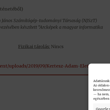
ténetéből)
n János Számítógép-tudományi Társaság (NJSzT)
vezésében készített “Arcképek a magyar informatika
Fizikai tárolás:
Nincs
ntent/uploads/2019/09/Kertesz-Adam-Eletrajz-2011.
Adattárunk
Az oldalon 
keresőmező.
— ha nem, n
egészében
Google 