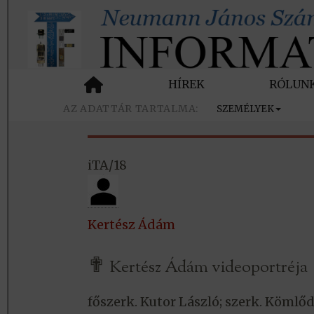
HÍREK
RÓLUN
SZEMÉLYEK
iTA/18
Kertész Ádám
✟
Kertész Ádám videoportréja
főszerk. Kutor László; szerk. Kömlőd