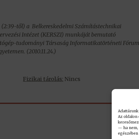
)
a (2:39-től) a Belkereskedelmi Számítástechnikai
ervezési Intézet (KERSZI) munkáját bemutató
tógép-tudományi Társaság Informatikatörténeti Fóru
yetemen. (2010.11.24.)
Fizikai tárolás:
Nincs
Adattárunk
Az oldalon 
keresőmező.
— ha nem, n
egészében