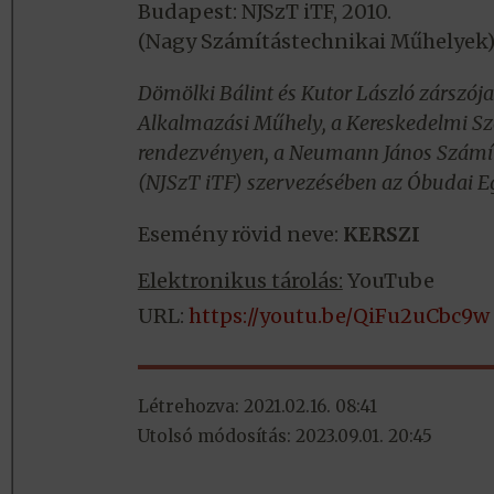
Budapest: NJSzT iTF, 2010.
(Nagy Számítástechnikai Műhelyek
Dömölki Bálint és Kutor László zárszój
Alkalmazási Műhely, a Kereskedelmi Sz
rendezvényen, a Neumann János Számí
(NJSzT iTF) szervezésében az Óbudai Eg
Esemény rövid neve:
KERSZI
Elektronikus tárolás:
YouTube
URL:
https://youtu.be/QiFu2uCbc9w
Létrehozva: 2021.02.16. 08:41
Utolsó módosítás: 2023.09.01. 20:45