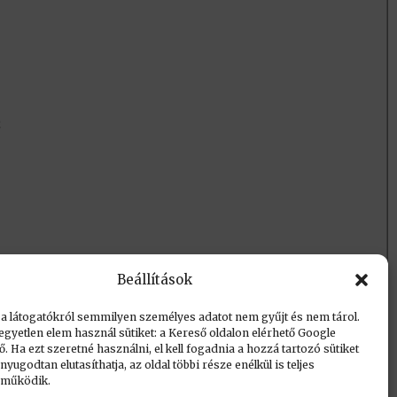
m
Beállítások
 a látogatókról semmilyen személyes adatot nem gyűjt és nem tárol.
egyetlen elem használ sütiket: a Kereső oldalon elérhető Google
 Ha ezt szeretné használni, el kell fogadnia a hozzá tartozó sütiket
yugodtan elutasíthatja, az oldal többi része enélkül is teljes
 működik.