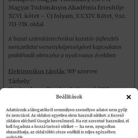
Magyar Tudományos Akadémia Értesítője
XCVI. kötet – Új folyam, XXXIV. Kötet, 9.sz.
711-718. oldal
A hazai számítástechnikai kutatás-fejlesztés
nemzetközi versenyképességével kapcsolatos
problémák elemzése a nyolcvanas években
Elektronikus tárolás:
WP szerver
Tárhely:
Kerdesek_es_alkerdesek_Scaned_PDF
Beállítások
Fizikai tárolás:
Nincs
Adattárunk a látogatókról semmilyen személyes adatot nem gyűjt
és nem tárol. Az oldalon egyetlen elem használ sütiket: a Kereső
oldalon elérhető Google keresőmező. Ha ezt szeretné használni, el
Létrehozva: 2016.02.20. 17:31
kell fogadnia a hozzá tartozó sütiket — ha nem, nyugodtan
elutasíthatja, az oldal többi része enélkül is teljes egészében
Utolsó módosítás: 2023.09.01. 20:33
működik.