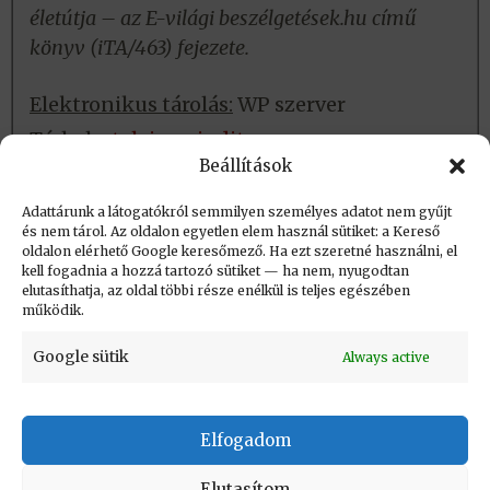
életútja – az E-világi beszélgetések.hu című
könyv (iTA/463) fejezete.
Elektronikus tárolás:
WP szerver
Tárhely:
talyigas_judit
Beállítások
Fizikai tárolás:
Nincs
Adattárunk a látogatókról semmilyen személyes adatot nem gyűjt
és nem tárol. Az oldalon egyetlen elem használ sütiket: a Kereső
oldalon elérhető Google keresőmező. Ha ezt szeretné használni, el
Létrehozva: 2017.04.24. 14:15
kell fogadnia a hozzá tartozó sütiket — ha nem, nyugodtan
elutasíthatja, az oldal többi része enélkül is teljes egészében
Utolsó módosítás: 2025.10.24. 08:27
működik.
Google sütik
Always active
Elfogadom
KAPCSOLAT
|
Impresszum
|
Felhasználási
feltételek
|
Adatvédelmi tájékoztató
Elutasítom