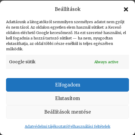
Fizikai tárolás:
Nincs
Beállítások
Adattárunk a látogatókról semmilyen személyes adatot nem gyűjt
és nem tárol. Az oldalon egyetlen elem használ sütiket: a Kereső
Létrehozva: 2019.02.04. 21:18
oldalon elérhető Google keresőmező. Ha ezt szeretné használni, el
Utolsó módosítás: 2023.09.01. 20:43
kell fogadnia a hozzá tartozó sütiket — ha nem, nyugodtan
elutasíthatja, az oldal többi része enélkül is teljes egészében
működik.
Google sütik
Always active
KAPCSOLAT
|
Impresszum
|
Felhasználási
feltételek
|
Adatvédelmi tájékoztató
Elfogadom
Elutasítom
Vissza a lap tetejére
Beállítások mentése
Copyright © Informatikatörténeti Fórum 2017
Adatvédelmi tájékoztató
Felhasználási feltételek