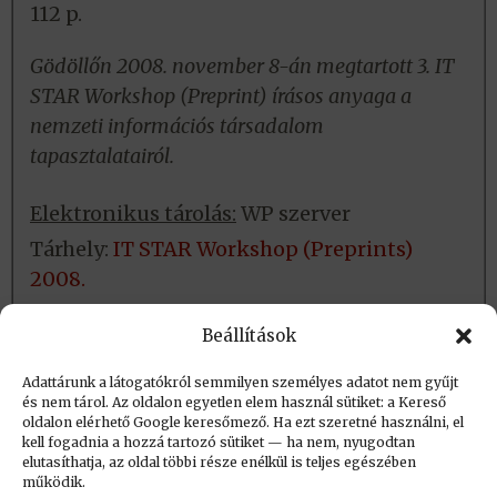
112 p.
Gödöllőn 2008. november 8-án megtartott 3. IT
STAR Workshop (Preprint) írásos anyaga a
nemzeti információs társadalom
tapasztalatairól.
Elektronikus tárolás:
WP szerver
Tárhely:
IT STAR Workshop (Preprints)
2008.
Fizikai tárolás:
Helye: NJSZT
Beállítások
Azonosító: Kézikönyvtár
Adattárunk a látogatókról semmilyen személyes adatot nem gyűjt
és nem tárol. Az oldalon egyetlen elem használ sütiket: a Kereső
oldalon elérhető Google keresőmező. Ha ezt szeretné használni, el
Létrehozva: 2023.04.25. 14:02
kell fogadnia a hozzá tartozó sütiket — ha nem, nyugodtan
elutasíthatja, az oldal többi része enélkül is teljes egészében
Utolsó módosítás: 2023.09.01. 20:48
működik.