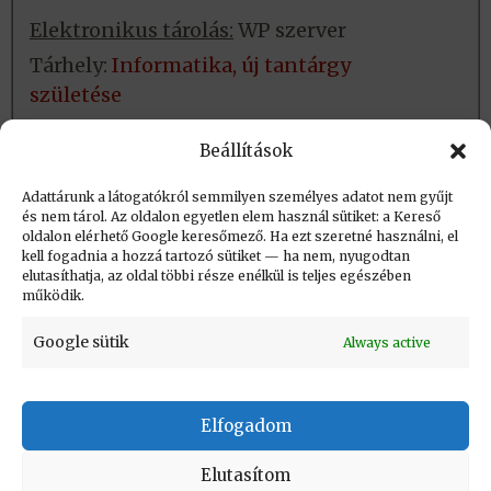
Elektronikus tárolás:
WP szerver
Tárhely:
Informatika, új tantárgy
születése
Fizikai tárolás:
Helye: könyvtár
Beállítások
Azonosító:
Adattárunk a látogatókról semmilyen személyes adatot nem gyűjt
és nem tárol. Az oldalon egyetlen elem használ sütiket: a Kereső
oldalon elérhető Google keresőmező. Ha ezt szeretné használni, el
Létrehozva: 2024.05.19. 14:34
kell fogadnia a hozzá tartozó sütiket — ha nem, nyugodtan
elutasíthatja, az oldal többi része enélkül is teljes egészében
Utolsó módosítás: 2024.05.19. 14:40
működik.
Google sütik
Always active
Elfogadom
KAPCSOLAT
|
Impresszum
|
Felhasználási
feltételek
|
Adatvédelmi tájékoztató
Elutasítom