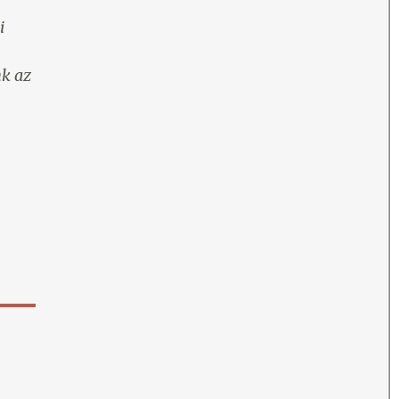
i
nk az