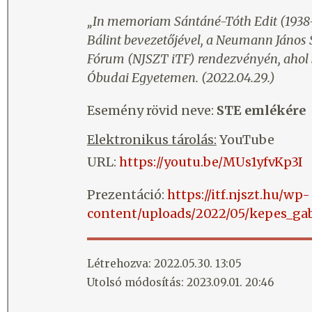
„In memoriam Sántáné-Tóth Edit (1938-
Bálint bevezetőjével, a Neumann János
Fórum (NJSZT iTF) rendezvényén, ahol 
Óbudai Egyetemen. (2022.04.29.)
Esemény rövid neve:
STE emlékére
Elektronikus tárolás:
YouTube
URL:
https://youtu.be/MUs1yfvKp3I
Prezentáció:
https://itf.njszt.hu/wp-
content/uploads/2022/05/kepes_gab
Létrehozva: 2022.05.30. 13:05
Utolsó módosítás: 2023.09.01. 20:46