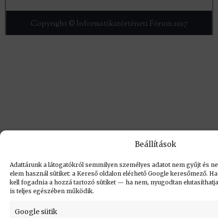
Copyright © Informatikatörténeti Fórum 2017
Beállítások
Adattárunk a látogatókról semmilyen személyes adatot nem gyűjt és nem
elem használ sütiket: a Kereső oldalon elérhető Google keresőmező. Ha 
kell fogadnia a hozzá tartozó sütiket — ha nem, nyugodtan elutasíthatja,
is teljes egészében működik.
Google sütik