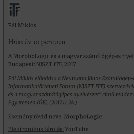
Pál Miklós
Húsz év 10 percben
A MorphoLogic és a magyar számítógépes nyel
Budapest: NJSZT iTF, 2017.
Pál Miklós előadása a Neumann János Számítógép
Informatikatörténeti Fórum (NJSZT iTF) szervezés
és a magyar számítógépes nyelvészet” című rendez
Egyetemen (ÓE) (2017.11.24.)
Esemény rövid neve:
MorphoLogic
Elektronikus tárolás:
YouTube