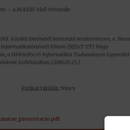
ben – a MATÁV első évtizede
)
2001. közötti történetét bemutató rendezvényen, a Ne
Informatikatörténeti Fórum (NJSzT iTF) Nagy
n, a Hírközlési és Informatikai Tudományos Egyesület
elekom Székházában (2016.05.25.)
Fizikai tárolás:
Nincs
_matav_prezentacio.pdf