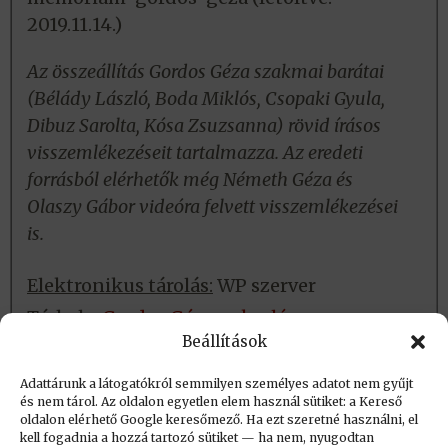
2019.11.14.)
Az összeállítás Gordos Géza szakmai barátai
(Bélády László, Boda Miklós, Csopaki Gyula,
Dibuz Sarolta, Kósa Zsuzsanna) rövid írásos
visszemlékezéseit tartalmazza. Az eredeti
forrásból elérhetők még Németh Géza és
Olaszy Gábor videóra felvett visszemlékezései
is.
Elektronikus tárolás:
WP szerver
Tárhely:
Gordos Géza nekrológ
Beállítások
Fizikai tárolás:
Nincs
Adattárunk a látogatókról semmilyen személyes adatot nem gyűjt
és nem tárol. Az oldalon egyetlen elem használ sütiket: a Kereső
oldalon elérhető Google keresőmező. Ha ezt szeretné használni, el
Létrehozva: 2017.08.08. 18:12
kell fogadnia a hozzá tartozó sütiket — ha nem, nyugodtan