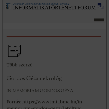
Több szerző
Gordos Géza nekrológ
IN MEMORIAM GORDOS GÉZA
Forrás: https://www.tmit.bme.hu/in-
memoriam-gordos-geza (letöltve: