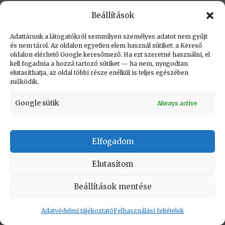
Beállítások
Létrehozva: 2026.02.11. 18:36
Adattárunk a látogatókról semmilyen személyes adatot nem gyűjt
és nem tárol. Az oldalon egyetlen elem használ sütiket: a Kereső
Utolsó módosítás: 2026.02.11. 18:36
oldalon elérhető Google keresőmező. Ha ezt szeretné használni, el
kell fogadnia a hozzá tartozó sütiket — ha nem, nyugodtan
elutasíthatja, az oldal többi része enélkül is teljes egészében
működik.
Google sütik
Always active
KAPCSOLAT
|
Impresszum
|
Felhasználási
feltételek
|
Adatvédelmi tájékoztató
Elfogadom
Vissza a lap tetejére
Elutasítom
Copyright © Informatikatörténeti Fórum 2017
Beállítások mentése
Adatvédelmi tájékoztató
Felhasználási feltételek