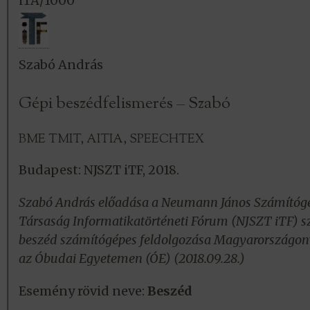
iTA/1000
Szabó András
Gépi beszédfelismerés – Szabó
BME TMIT, AITIA, SPEECHTEX
Budapest: NJSZT iTF, 2018.
Szabó András előadása a Neumann János Számító
Társaság Informatikatörténeti Fórum (NJSZT iTF) s
beszéd számítógépes feldolgozása Magyarországon
az Óbudai Egyetemen (ÓE) (2018.09.28.)
Esemény rövid neve:
Beszéd