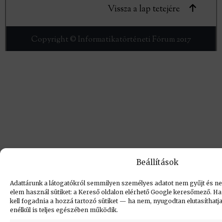
Vissza a lap tetejére
Copyright © Informatikatörténeti Fórum 2017
Beállítások
Adattárunk a látogatókról semmilyen személyes adatot nem gyűjt és nem
elem használ sütiket: a Kereső oldalon elérhető Google keresőmező. Ha 
kell fogadnia a hozzá tartozó sütiket — ha nem, nyugodtan elutasíthatja,
enélkül is teljes egészében működik.