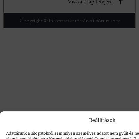
Vissza a lap tetejére
Copyright © Informatikatörténeti Fórum 2017
Beállítások
Adattárunk a látogatókról semmilyen személyes adatot nem gyűjt és nem
elem használ sütiket: a Kereső oldalon elérhető Google keresőmező. Ha e