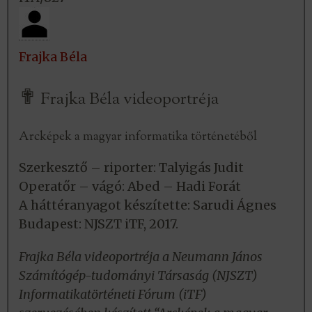
Frajka Béla
✟
Frajka Béla videoportréja
Arcképek a magyar informatika történetéből
Szerkesztő – riporter: Talyigás Judit
Operatőr – vágó: Abed – Hadi Forát
A háttéranyagot készítette: Sarudi Ágnes
Budapest: NJSZT iTF, 2017.
Frajka Béla videoportréja a Neumann János
Számítógép-tudományi Társaság (NJSZT)
Informatikatörténeti Fórum (iTF)