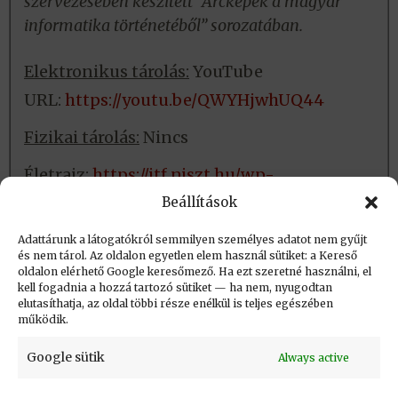
szervezésében készített “Arcképek a magyar
informatika történetéből” sorozatában.
Elektronikus tárolás:
YouTube
URL:
https://youtu.be/QWYHjwhUQ44
Fizikai tárolás:
Nincs
Életrajz:
https://itf.njszt.hu/wp-
content/uploads/Frajka-Bela-eletrajz-
Beállítások
2017.pdf
Adattárunk a látogatókról semmilyen személyes adatot nem gyűjt
és nem tárol. Az oldalon egyetlen elem használ sütiket: a Kereső
oldalon elérhető Google keresőmező. Ha ezt szeretné használni, el
Létrehozva: 2017.11.07. 15:13
kell fogadnia a hozzá tartozó sütiket — ha nem, nyugodtan
elutasíthatja, az oldal többi része enélkül is teljes egészében
Utolsó módosítás: 2023.09.01. 20:40
működik.
Google sütik
Always active