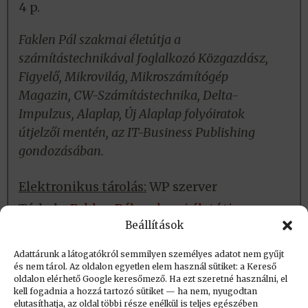
4 p.
Faklen Pál szakmai életútja a
számítástechnikával foglalkozó Közgazdász,
Figyelő, Mikrovilág, Mikroszámítógép
Magazin, CW-Számítástechnika, Delta-
Impulzus, Alaplap, Új Alaplap folyóiratok
útjelzői mentén, az IT-Business Publishing
gondozásában.
Elektronikus tárolás:
WP szerver
Tárhely:
Faklen Pál szakmai életútja
Beállítások
Fizikai tárolás:
Nincs
Adattárunk a látogatókról semmilyen személyes adatot nem gyűjt
és nem tárol. Az oldalon egyetlen elem használ sütiket: a Kereső
oldalon elérhető Google keresőmező. Ha ezt szeretné használni, el
Létrehozva: 2020.01.14. 08:28
kell fogadnia a hozzá tartozó sütiket — ha nem, nyugodtan
elutasíthatja, az oldal többi része enélkül is teljes egészében