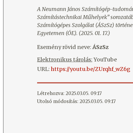
A Neumann János Számítógép-tudomány
Számítástechnikai Műhelyek” sorozatáb
Számítógépes Szolgálat (ÁSzSz) történ
Egyetemen (ÓE). (2025. 01. 17.)
Esemény rövid neve:
ÁSzSz
Elektronikus tárolás:
YouTube
URL:
https://youtu.be/ZUrqhf_wZ6g
Létrehozva: 2025.03.05. 09:17
Utolsó módosítás: 2025.03.05. 09:17