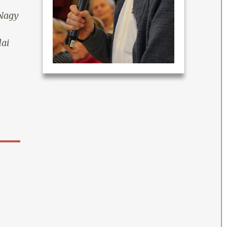
„Nagy
dai