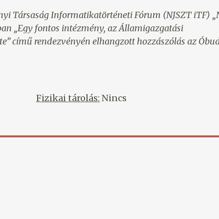
i Társaság Informatikatörténeti Fórum (NJSZT iTF) 
an „Egy fontos intézmény, az Államigazgatási
ete” című rendezvényén elhangzott hozzászólás az Óbu
Fizikai tárolás:
Nincs