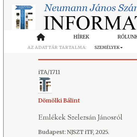
HÍREK
RÓLUN
SZEMÉLYEK
iTA/1711
Dömölki Bálint
Emlékek Szelezsán Jánosról
Budapest: NJSZT iTF, 2025.