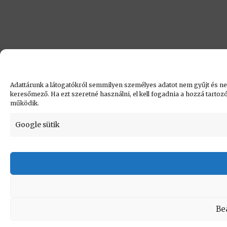
Adattárunk a látogatókról semmilyen személyes adatot nem gyűjt és nem
keresőmező. Ha ezt szeretné használni, el kell fogadnia a hozzá tartozó 
működik.
Google sütik
Be