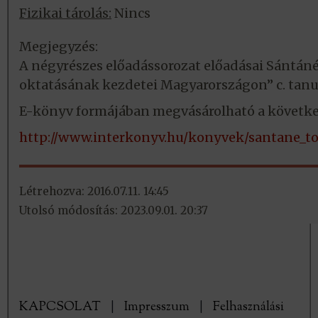
Fizikai tárolás:
Nincs
Megjegyzés:
A négyrészes előadássorozat előadásai Sántán
oktatásának kezdetei Magyarországon” c. tan
E-könyv formájában megvásárolható a követke
http://www.interkonyv.hu/konyvek/santane_to
Létrehozva: 2016.07.11. 14:45
Utolsó módosítás: 2023.09.01. 20:37
KAPCSOLAT
|
Impresszum
|
Felhasználási