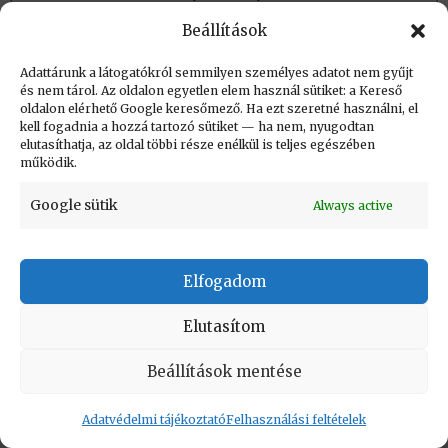
Azonosító:
Beállítások
Adattárunk a látogatókról semmilyen személyes adatot nem gyűjt
és nem tárol. Az oldalon egyetlen elem használ sütiket: a Kereső
Létrehozva: 2024.02.05. 17:45
oldalon elérhető Google keresőmező. Ha ezt szeretné használni, el
Utolsó módosítás: 2024.02.05. 17:46
kell fogadnia a hozzá tartozó sütiket — ha nem, nyugodtan
elutasíthatja, az oldal többi része enélkül is teljes egészében
működik.
Google sütik
Always active
KAPCSOLAT
|
Impresszum
|
Felhasználási
Elfogadom
feltételek
|
Adatvédelmi tájékoztató
Elutasítom
Vissza a lap tetejére
Beállítások mentése
Copyright © Informatikatörténeti Fórum 2017
Adatvédelmi tájékoztató
Felhasználási feltételek