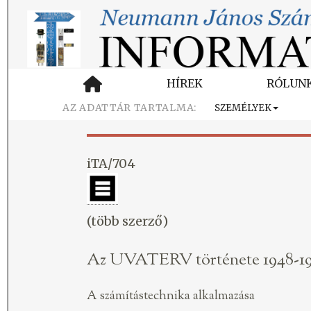
HÍREK
RÓLUN
SZEMÉLYEK
iTA/704
(több szerző)
Az UVATERV története 1948-19
A számítástechnika alkalmazása