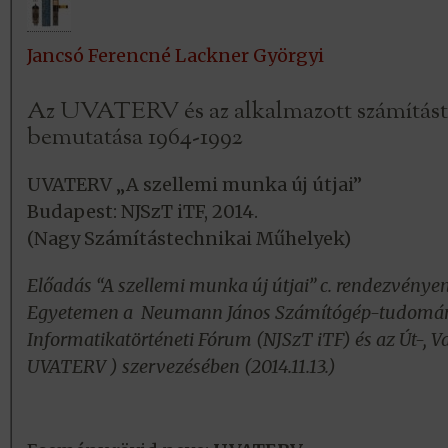
Jancsó Ferencné Lackner Györgyi
Az UVATERV és az alkalmazott számítást
bemutatása 1964-1992
UVATERV „A szellemi munka új útjai”
Budapest: NJSzT iTF, 2014.
(Nagy Számítástechnikai Műhelyek)
Előadás “A szellemi munka új útjai” c. rendezvénye
Egyetemen a Neumann János Számítógép-tudomán
Informatikatörténeti Fórum (NJSzT iTF) és az Út-, Va
UVATERV ) szervezésében (2014.11.13.)