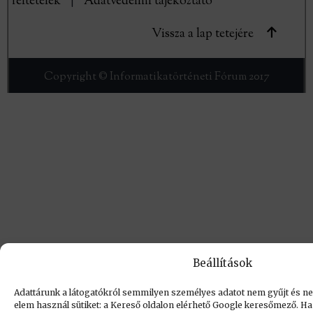
feltételek
|
Adatvédelmi tájékoztató
Vissza a lap tetejére
Copyright © Informatikatörténeti Fórum 2017
Beállítások
Adattárunk a látogatókról semmilyen személyes adatot nem gyűjt és nem
elem használ sütiket: a Kereső oldalon elérhető Google keresőmező. Ha 