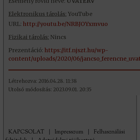
Esemény rövid neve:
UVATERV
Elektronikus tárolás:
YouTube
URL:
http://youtu.be/NRBJOYxmvuo
Fizikai tárolás:
Nincs
Prezentáció:
https://itf.njszt.hu/wp-
content/uploads/2020/06/jancso_ferencne_uvat
Létrehozva: 2016.04.28. 11:38
Utolsó módosítás: 2023.09.01. 20:35
KAPCSOLAT
|
Impresszum
|
Felhasználási