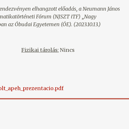
rendezvényen elhangzott előadás, a Neumann János
atikatörténeti Fórum (NJSZT iTF) „Nagy
an az Óbudai Egyetemen (ÓE). (2023.10.13.)
Fizikai tárolás:
Nincs
olt_apeh_prezentacio.pdf