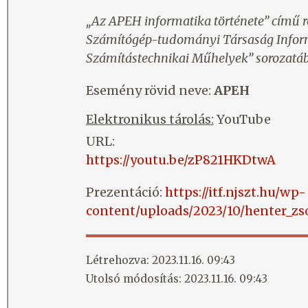
„Az APEH informatika története” című 
Számítógép-tudományi Társaság Inform
Számítástechnikai Műhelyek” sorozatáb
Esemény rövid neve:
APEH
Elektronikus tárolás:
YouTube
URL:
https://youtu.be/zP821HKDtwA
Prezentáció:
https://itf.njszt.hu/wp-
content/uploads/2023/10/henter_zs
Létrehozva: 2023.11.16. 09:43
Utolsó módosítás: 2023.11.16. 09:43