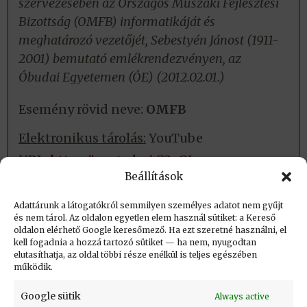
szervezésében az Országos Műszaki Fejlesztési
Bizottság (OMFB) informatikáját és
meghatározó vezetőjét, Sebestyén Jánost (1911-
2001) bemutató emlékrendezvényen, az
Óbudai Egyetemen (ÓE) (2012.02.01.)
Esemény rövid neve:
OMFB
Elektronikus tárolás:
YouTube
URL:
https://youtu.be/r73yGJv-wow
Beállítások
Fizikai tárolás:
Nincs
Adattárunk a látogatókról semmilyen személyes adatot nem gyűjt
és nem tárol. Az oldalon egyetlen elem használ sütiket: a Kereső
oldalon elérhető Google keresőmező. Ha ezt szeretné használni, el
Létrehozva: 2016.06.30. 13:15
kell fogadnia a hozzá tartozó sütiket — ha nem, nyugodtan
elutasíthatja, az oldal többi része enélkül is teljes egészében
Utolsó módosítás: 2023.09.01. 20:37
működik.
Google sütik
Always active