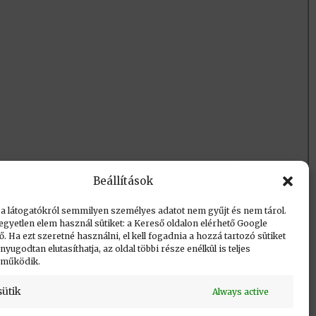
Beállítások
 a látogatókról semmilyen személyes adatot nem gyűjt és nem tárol.
egyetlen elem használ sütiket: a Kereső oldalon elérhető Google
 Ha ezt szeretné használni, el kell fogadnia a hozzá tartozó sütiket
yugodtan elutasíthatja, az oldal többi része enélkül is teljes
 működik.
sütik
Always active
Vissza a lap tetejére