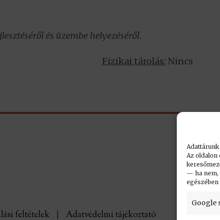
jlesztéséről és üzembe helyezéséről.
Fizikai tárolás:
Nincs
Adattárunk
Az oldalon 
keresőmező.
— ha nem, n
egészében
Google 
lási feltételek
|
Adatvédelmi tájékoztató