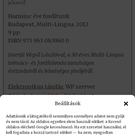
jelenről
Harminc éve fordítunk
Budapest, Multi-Lingua, 2012
9 pp.
ISBN 973 963 083960 0
Interjú Végső Lászlóval, a 30 éves Multi-Lingua
tolmács- és fordítóiroda tanulságos
évtizedeiről és lehetséges jövőjéről.
Elektronikus tárolás:
WP szerver
Tárhely:
Interjú Végső Lászlóval
Beállítások
Fizikai tárolás:
Nincs
Adattárunk a látogatókról semmilyen személyes adatot nem gyűjt
és nem tárol. Az oldalon egyetlen elem használ sütiket: a Kereső
oldalon elérhető Google keresőmező. Ha ezt szeretné használni, el
Létrehozva: 2017.12.11. 09:34
kell fogadnia a hozzá tartozó sütiket — ha nem, nyugodtan