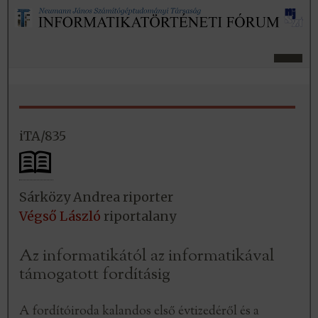
iTA/835
Sárközy Andrea riporter
Végső László
riportalany
Az informatikától az informatikával
támogatott fordításig
A fordítóiroda kalandos első évtizedéről és a