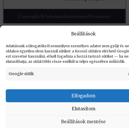
Copyright © Informatikatörténeti Fórum 2017
Beállítások
Adattárunk a látogatókról semmilyen személyes adatot nem gyűjt és ne
oldalon egyetlen elem használ sütiket: a Kereső oldalon elérhető Goog
ezt szeretné használni, el kell fogadnia a hozzá tartozó sütiket — ha 
elutasíthatja, az oldal többi része enélkül is teljes egészében működik.
Google sütik
Elfogadom
Elutasítom
Beállítások mentése