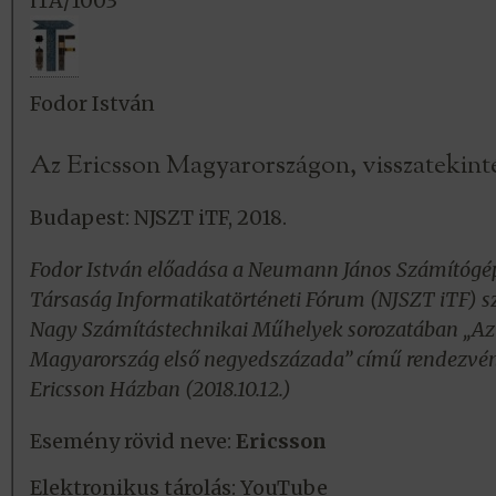
iTA/1003
Fodor István
Az Ericsson Magyarországon, visszatekinté
Budapest: NJSZT iTF, 2018.
Fodor István
előadása a Neumann János Számítóg
Társaság Informatikatörténeti Fórum (NJSZT iTF) s
Nagy Számítástechnikai Műhelyek sorozatában
„Az
Magyarország első negyedszázada”
című rendezvén
Ericsson Házban (2018.10.12.)
Esemény rövid neve:
Ericsson
Elektronikus tárolás:
YouTube