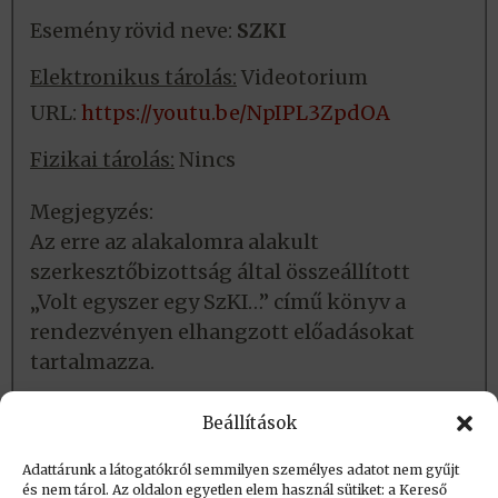
Esemény rövid neve:
SZKI
Elektronikus tárolás:
Videotorium
URL:
https://youtu.be/NpIPL3ZpdOA
Fizikai tárolás:
Nincs
Megjegyzés:
Az erre az alakalomra alakult
szerkesztőbizottság által összeállított
„Volt egyszer egy SzKI…” című könyv a
rendezvényen elhangzott előadásokat
tartalmazza.
Beállítások
Adattárunk a látogatókról semmilyen személyes adatot nem gyűjt
és nem tárol. Az oldalon egyetlen elem használ sütiket: a Kereső