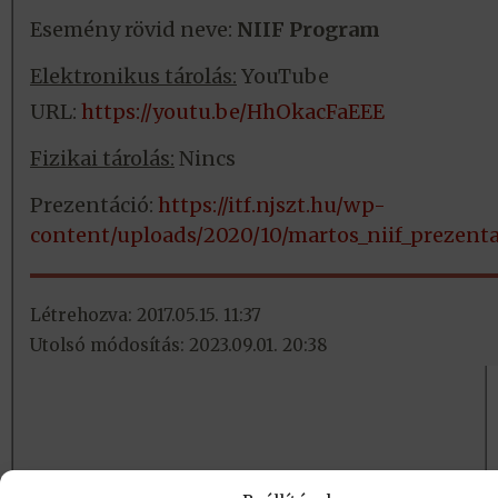
Esemény rövid neve:
NIIF Program
Elektronikus tárolás:
YouTube
URL:
https://youtu.be/HhOkacFaEEE
Fizikai tárolás:
Nincs
Prezentáció:
https://itf.njszt.hu/wp-
content/uploads/2020/10/martos_niif_prezenta
Létrehozva: 2017.05.15. 11:37
Utolsó módosítás: 2023.09.01. 20:38
KAPCSOLAT
|
Impresszum
|
Felhasználási