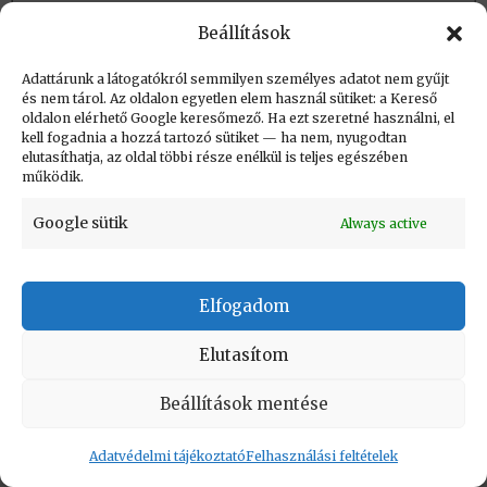
Beállítások
Létrehozva: 2015.12.06. 09:20
Utolsó módosítás: 2023.09.01. 20:34
Adattárunk a látogatókról semmilyen személyes adatot nem gyűjt
és nem tárol. Az oldalon egyetlen elem használ sütiket: a Kereső
oldalon elérhető Google keresőmező. Ha ezt szeretné használni, el
kell fogadnia a hozzá tartozó sütiket — ha nem, nyugodtan
elutasíthatja, az oldal többi része enélkül is teljes egészében
működik.
KAPCSOLAT
|
Impresszum
|
Felhasználási
Google sütik
Always active
feltételek
|
Adatvédelmi tájékoztató
Vissza a lap tetejére
Elfogadom
Elutasítom
Copyright © Informatikatörténeti Fórum 2017
Beállítások mentése
Adatvédelmi tájékoztató
Felhasználási feltételek