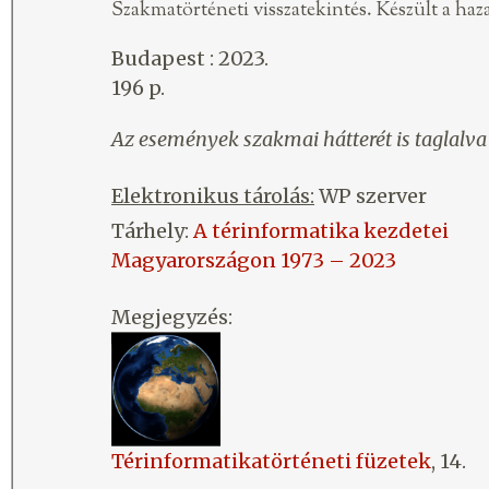
Szakmatörténeti visszatekintés. Készült a haz
Budapest : 2023.
196 p.
Az események szakmai hátterét is taglalva
Elektronikus tárolás:
WP szerver
Tárhely:
A térinformatika kezdetei
Magyarországon 1973 – 2023
Megjegyzés:
Térinformatikatörténeti füzetek
, 14.