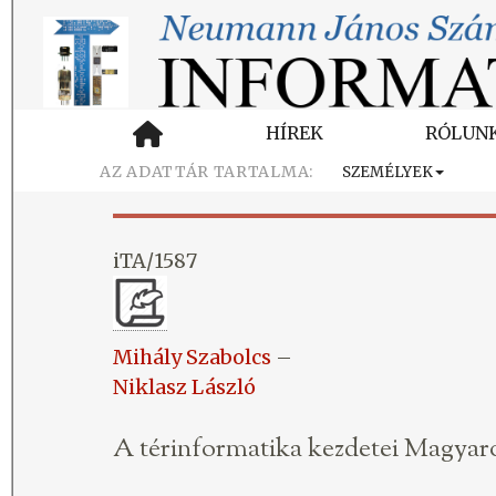
HÍREK
RÓLUN
SZEMÉLYEK
iTA/1587
Mihály Szabolcs
–
Niklasz László
A térinformatika kezdetei Magyar