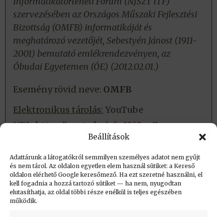
Informatikatörténeti Fórum (NJSzT iTF)
szervezésében az Országos Műszaki Fejlesztési
Bizottság (OMFB) informatikáját és
meghatározó vezetőjét, Sebestyén Jánost (1911-
2001) bemutató emlékrendezvényen, az
Óbudai Egyetemen (ÓE) (2012.02.01.)
Esemény rövid neve:
OMFB
Elektronikus tárolás:
YouTube
URL:
https://youtu.be/nfn1563op7c
Beállítások
Fizikai tárolás:
Nincs
Adattárunk a látogatókról semmilyen személyes adatot nem gyűjt
és nem tárol. Az oldalon egyetlen elem használ sütiket: a Kereső
oldalon elérhető Google keresőmező. Ha ezt szeretné használni, el
Létrehozva: 2016.06.30. 13:11
kell fogadnia a hozzá tartozó sütiket — ha nem, nyugodtan
elutasíthatja, az oldal többi része enélkül is teljes egészében
Utolsó módosítás: 2023.09.01. 20:37
működik.