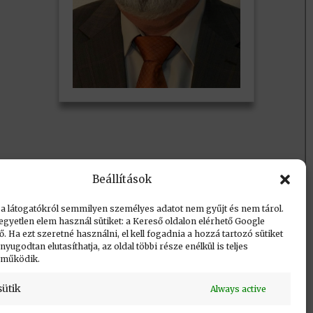
Beállítások
 a látogatókról semmilyen személyes adatot nem gyűjt és nem tárol.
egyetlen elem használ sütiket: a Kereső oldalon elérhető Google
 Ha ezt szeretné használni, el kell fogadnia a hozzá tartozó sütiket
yugodtan elutasíthatja, az oldal többi része enélkül is teljes
 működik.
sütik
Always active
Vissza a lap tetejére