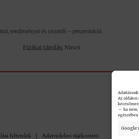
atai, eredményei és vezetői – prezentáció.
Fizikai tárolás:
Nincs
Adattárunk
Az oldalon 
keresőmező.
— ha nem, n
egészében
Google 
lási feltételek
|
Adatvédelmi tájékoztató