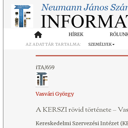
HÍREK
RÓLUN
SZEMÉLYEK
iTA/659
Vasvári György
A KERSZI rövid története – Va
Kereskedelmi Szervezési Intézet (K