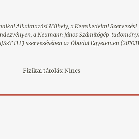
)
hnikai Alkalmazási Műhely, a Kereskedelmi Szervezési
rendezvényen, a Neumann János Számítógép-tudomány
JSzT iTF) szervezésében az Óbudai Egyetemen (2010.11
Fizikai tárolás:
Nincs