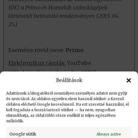
(ÓE) a Primo és Homelab számítógépek
történetét bemutató rendezvényen (2013. 04.
25.)
Esemény rövid neve:
Primo
Elektronikus tárolás:
YouTube
URL:
http://youtu.be/-xFaa9BT6bw
Beállítások
Fizikai tárolás:
Nincs
Adattárunk a látogatókról semmilyen személyes adatot nem gyűjt
és nem tárol. Az oldalon egyetlen elem használ sütiket: a Kereső
oldalon elérhető Google keresőmező. Ha ezt szeretné használni, el
Létrehozva: 2016.06.27. 09:53
kell fogadnia a hozzá tartozó sütiket — ha nem, nyugodtan
elutasíthatja, az oldal többi része enélkül is teljes egészében
Utolsó módosítás: 2023.09.01. 20:36
működik.
Google sütik
Always active