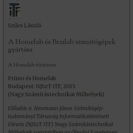
Szűcs László
A Homelab és Brailab számítógépek
gyártása
A Homelab története
Primo és Homelab
Budapest: NJSzT iTF, 2013.
(Nagy Számítástechnikai Műhelyek)
Előadás a Neumann János Számítógép-
tudományi Társaság Informatikatörténeti
Fórum (NJSzT iTF) Nagy Számítástechnikai
Műhelyek sorozatában az Óbudai Egyetemen