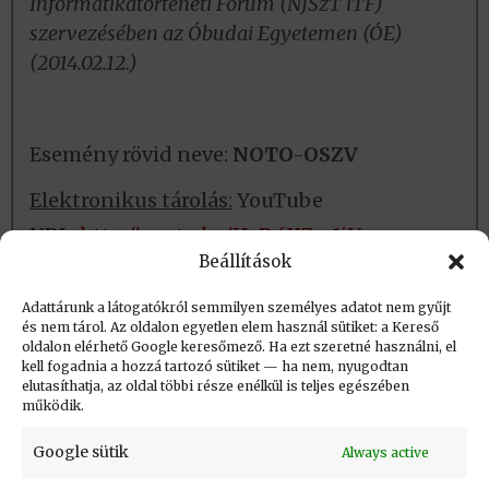
Informatikatörténeti Fórum (NJSzT iTF)
szervezésében az Óbudai Egyetemen (ÓE)
(2014.02.12.)
Esemény rövid neve:
NOTO-OSZV
Elektronikus tárolás:
YouTube
URL:
http://youtu.be/HaP_fX7m1jU
Beállítások
Fizikai tárolás:
Nincs
Adattárunk a látogatókról semmilyen személyes adatot nem gyűjt
és nem tárol. Az oldalon egyetlen elem használ sütiket: a Kereső
oldalon elérhető Google keresőmező. Ha ezt szeretné használni, el
Létrehozva: 2016.06.17. 11:41
kell fogadnia a hozzá tartozó sütiket — ha nem, nyugodtan
elutasíthatja, az oldal többi része enélkül is teljes egészében
Utolsó módosítás: 2023.09.01. 20:35
működik.
Google sütik
Always active